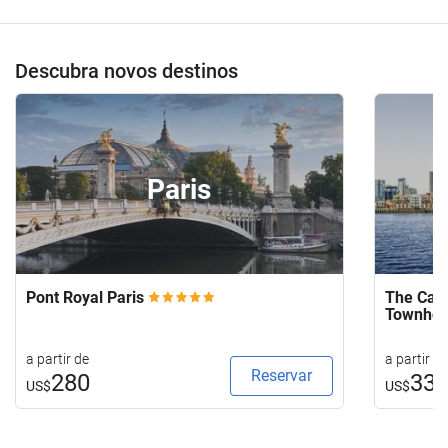
Descubra novos destinos
Paris
Pont Royal Paris
The Capi
Townho
a partir de
a partir de
Reservar
280
33
US$
US$