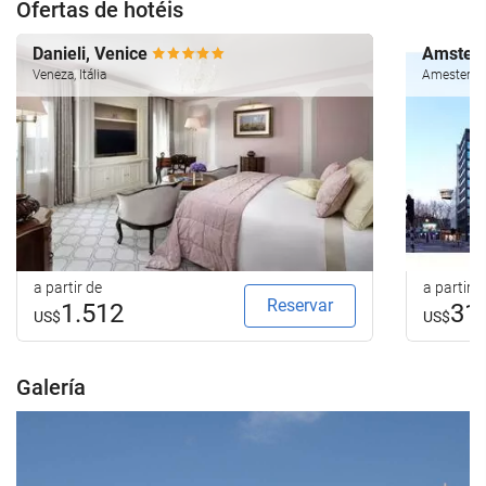
Ofertas de hotéis
Danieli, Venice
Amsterd
Veneza, Itália
Amesterdão
a partir de
a partir d
Reservar
1.512
31
US$
US$
Galería