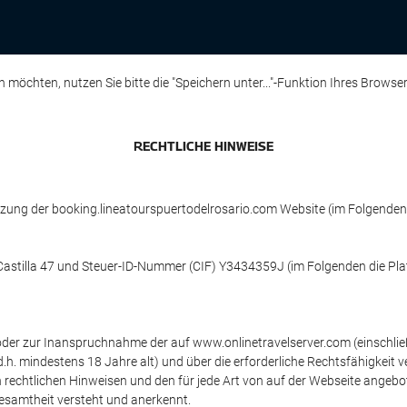
öchten, nutzen Sie bitte die "Speichern unter..."-Funktion Ihres Browse
RECHTLICHE HINWEISE
zung der booking.lineatourspuertodelrosario.com Website (im Folgenden
le Castilla 47 und Steuer-ID-Nummer (CIF) Y3434359J (im Folgenden die Pla
 oder zur Inanspruchnahme der auf www.onlinetravelserver.com (einschl
st (d.h. mindestens 18 Jahre alt) und über die erforderliche Rechtsfähigkei
 rechtlichen Hinweisen und den für jede Art von auf der Webseite angebo
Gesamtheit versteht und anerkennt.