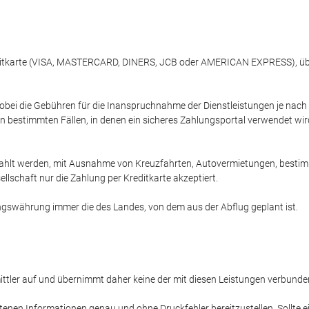
reditkarte (VISA, MASTERCARD, DINERS, JCB oder AMERICAN EXPRESS), übe
obei die Gebühren für die Inanspruchnahme der Dienstleistungen je nac
n bestimmten Fällen, in denen ein sicheres Zahlungsportal verwendet wird
ahlt werden, mit Ausnahme von Kreuzfahrten, Autovermietungen, bestimmt
llschaft nur die Zahlung per Kreditkarte akzeptiert.
lungswährung immer die des Landes, von dem aus der Abflug geplant ist.
rmittler auf und übernimmt daher keine der mit diesen Leistungen verbunden
tenen Informationen genau und ohne Druckfehler bereitzustellen. Sollte e