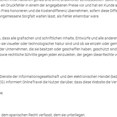
iegt ein Druckfehler in einem der angegebenen Preise vor und hat ein Kund
Preis honorieren und die Kostendifferenz übernehmen, sofern diese Diff
e angemessene Sorgfalt walten lässt, als Fehler erkennbar wäre.
 dass alle grafischen und schriftlichen Inhalte, Entwürfe und alle anderen
ie visueller oder technologischer Natur sind und ob sie einzeln oder ge
er Unternehmen, die sie besitzen oder geschaffen haben, geschützt sind.
sowie rechtliche Schritte gegen jeden einzuleiten, der gegen diese Rechte v
Dienste der Informationsgesellschaft und den elektronischen Handel (beze
G) informiert OnlineTravel die Nutzer darüber, dass diese Website die V
ie.
 dem spanischen Recht verfasst, dem sie unterliegen.