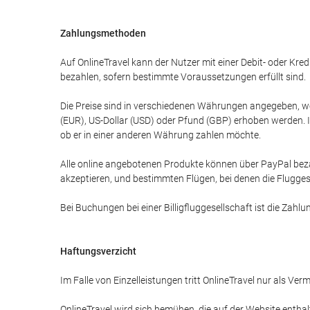
Zahlungsmethoden
Auf OnlineTravel kann der Nutzer mit einer Debit- oder K
bezahlen, sofern bestimmte Voraussetzungen erfüllt sind.
Die Preise sind in verschiedenen Währungen angegeben, w
(EUR), US-Dollar (USD) oder Pfund (GBP) erhoben werden. I
ob er in einer anderen Währung zahlen möchte.
Alle online angebotenen Produkte können über PayPal bez
akzeptieren, und bestimmten Flügen, bei denen die Fluggese
Bei Buchungen bei einer Billigfluggesellschaft ist die Zah
Haftungsverzicht
Im Falle von Einzelleistungen tritt OnlineTravel nur als Ve
OnlineTravel wird sich bemühen, die auf der Website enthal