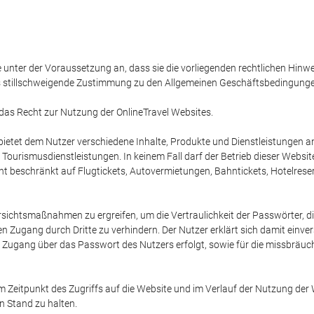
e unter der Voraussetzung an, dass sie die vorliegenden rechtlichen Hinw
s stillschweigende Zustimmung zu den Allgemeinen Geschäftsbedingungen i
 das Recht zur Nutzung der OnlineTravel Websites.
, bietet dem Nutzer verschiedene Inhalte, Produkte und Dienstleistungen
urismusdienstleistungen. In keinem Fall darf der Betrieb dieser Websit
icht beschränkt auf Flugtickets, Autovermietungen, Bahntickets, Hotelres
rsichtsmaßnahmen zu ergreifen, um die Vertraulichkeit der Passwörter, d
 Zugang durch Dritte zu verhindern. Der Nutzer erklärt sich damit einver
r Zugang über das Passwort des Nutzers erfolgt, sowie für die missbrä
zum Zeitpunkt des Zugriffs auf die Website und im Verlauf der Nutzung d
n Stand zu halten.