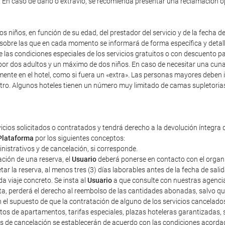
). En caso de daño o extravío, se recomienda presentar una reclamación 
s niños, en función de su edad, del prestador del servicio y de la fecha d
y sobre las que en cada momento se informará de forma específica y detal
re las condiciones especiales de los servicios gratuitos o con descuento 
r dos adultos y un máximo de dos niños. En caso de necesitar una cuna, i
mente en el hotel, como si fuera un «extra». Las personas mayores deben 
tro. Algunos hoteles tienen un número muy limitado de camas supletorias,
vicios solicitados o contratados y tendrá derecho a la devolución íntegra 
Plataforma
por los siguientes conceptos:
ministrativos y de cancelación, si corresponde.
ción de una reserva, el
Usuario
deberá ponerse en contacto con el organiza
r la reserva, al menos tres (3) días laborables antes de la fecha de sali
a viaje concreto. Se insta al
Usuario
a que consulte con nuestras agencias
sta, perderá el derecho al reembolso de las cantidades abonadas, salvo 
n el supuesto de que la contratación de alguno de los servicios cancelad
tos de apartamentos, tarifas especiales, plazas hoteleras garantizadas
tos de cancelación se establecerán de acuerdo con las condiciones acorda