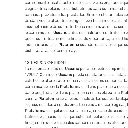
cumplimiento insatisfactorio de los servicios prestados q
elegirá otras soluciones satisfactorias para continuar el v
servicios previstos y los prestados. Si no existieran tales so
de ida y vuelta al punto de origen, reembolsándole las can
incumplimiento de contrato. Dicha indemnización no será a
lo comunique al
Usuario
antes de finalizar el contrato, no 
que el contrato aún no ha finalizado y, por tanto, la modi
indemnización a la
Plataforma
cuando los servicios que co
distintas a las de fuerza mayor.
13. RESPONSABILIDAD
La responsabilidad del
Usuario
por el correcto cumplimient
1/2007. Cuando el
Usuario
pueda constatar en las instalac
este hecho al prestador del servicio, así como comunicarlo
comunicarse con la
Plataforma
en dicho plazo, será neces
dado que, fuera de dicho plazo, sería imposible para la
Pla
caso la
Plataforma
será responsable de los costes de aloj
regreso debidos a condiciones técnicas o meteorológicas, h
Plataforma
o alquilados por la misma, en caso de accident
tráfico de la nación en la que esté matriculado el vehículo,
fines, en virtud de los cuales se indemnizará a los afectado