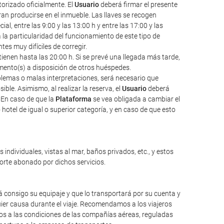
torizado oficialmente. El
Usuario
deberá firmar el presente
an producirse en el inmueble. Las llaves se recogen
l, entre las 9:00 y las 13:00 h y entre las 17:00 y las
a la particularidad del funcionamiento de este tipo de
s muy difíciles de corregir.
ienen hasta las 20:00 h. Si se prevé una llegada más tarde,
amento(s) a disposición de otros huéspedes.
oblemas o malas interpretaciones, será necesario que
ble. Asimismo, al realizar la reserva, el
Usuario
deberá
 En caso de que la
Plataforma
se vea obligada a cambiar el
hotel de igual o superior categoría, y en caso de que esto
individuales, vistas al mar, baños privados, etc., y estos
porte abonado por dichos servicios.
 consigo su equipaje y que lo transportará por su cuenta y
ier causa durante el viaje. Recomendamos a los viajeros
mos a las condiciones de las compañías aéreas, reguladas