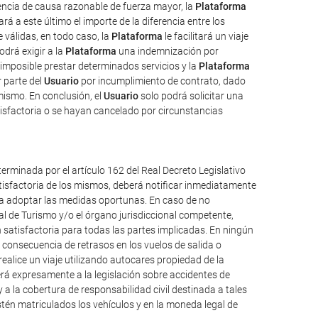
uencia de causa razonable de fuerza mayor, la
Plataforma
rá a este último el importe de la diferencia entre los
válidas, en todo caso, la
Plataforma
le facilitará un viaje
odrá exigir a la
Plataforma
una indemnización por
imposible prestar determinados servicios y la
Plataforma
 parte del
Usuario
por incumplimiento de contrato, dado
mismo. En conclusión, el
Usuario
solo podrá solicitar una
isfactoria o se hayan cancelado por circunstancias
erminada por el artículo 162 del Real Decreto Legislativo
atisfactoria de los mismos, deberá notificar inmediatamente
ueda adoptar las medidas oportunas. En caso de no
al de Turismo y/o el órgano jurisdiccional competente,
 satisfactoria para todas las partes implicadas. En ningún
consecuencia de retrasos en los vuelos de salida o
alice un viaje utilizando autocares propiedad de la
á expresamente a la legislación sobre accidentes de
y a la cobertura de responsabilidad civil destinada a tales
 estén matriculados los vehículos y en la moneda legal de