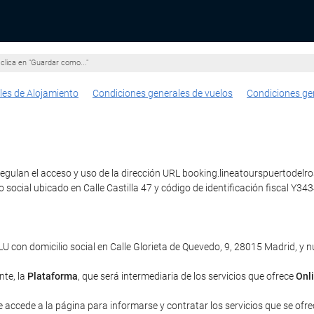
clica en "Guardar como..."
les de Alojamiento
Condiciones generales de vuelos
Condiciones ge
gulan el acceso y uso de la dirección URL booking.lineatourspuertodelrosa
o social ubicado en Calle Castilla 47 y código de identificación fiscal Y
con domicilio social en Calle Glorieta de Quevedo, 9, 28015 Madrid, y
nte, la
Plataforma
, que será intermediaria de los servicios que ofrece
Onl
e accede a la página para informarse y contratar los servicios que se ofrec