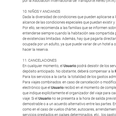
por la Asociación Internacional de Transporte Aéreo (IATA
10. NIÑOS Y ANCIANOS
Dada la diversidad de condiciones que pueden aplicarse a lo
alcance de las condiciones especiales que puedan existir 
Por ello, se recomienda a las familias que se informen sob
entenderse siempre cuando la habitación sea compartida po
de existencias limitadas. Además, hay que pagarla directa
ocupada por un adulto, ya que puede variar de un hotel a o
hacer la reserva.
11. CANCELACIONES
En cualquier momento, el
Usuario
podrá desistir de los ser
depósito anticipado. No obstante, deberá compensar a la
Para los servicios a la carta: la totalidad de los gastos ad
Para viajes combinados: en caso de cancelación o modifica
electrónico que el
Usuario
recibió en el momento de completa
que indique explícitamente el organizador del viaje para cad
viaje. Si el
Usuario
no se presenta a la hora de salida previ
demostrable o a un acuerdo alternativo entre las partes. E
como en el caso de vuelos chárter, autocares, arrendamien
servicios prestados en países determinados, etc., los gas