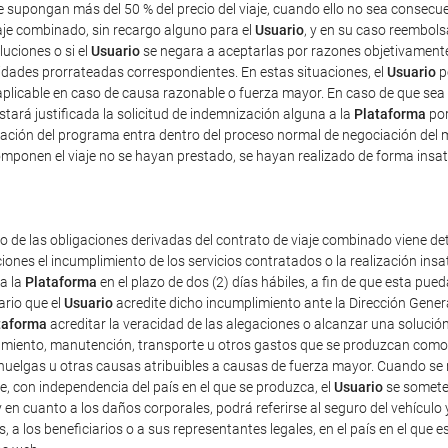
ue supongan más del 50 % del precio del viaje, cuando ello no sea consec
iaje combinado, sin recargo alguno para el
Usuario
, y en su caso reembolsa
luciones o si el
Usuario
se negara a aceptarlas por razones objetivamente 
tidades prorrateadas correspondientes. En estas situaciones, el
Usuario
p
plicable en caso de causa razonable o fuerza mayor. En caso de que sea 
estará justificada la solicitud de indemnización alguna a la
Plataforma
por
ficación del programa entra dentro del proceso normal de negociación del 
mponen el viaje no se hayan prestado, se hayan realizado de forma insat
o de las obligaciones derivadas del contrato de viaje combinado viene det
iones el incumplimiento de los servicios contratados o la realización ins
 a la
Plataforma
en el plazo de dos (2) días hábiles, a fin de que esta p
ario que el
Usuario
acredite dicho incumplimiento ante la Dirección Gener
taforma
acreditar la veracidad de las alegaciones o alcanzar una solución
amiento, manutención, transporte u otros gastos que se produzcan como 
uelgas u otras causas atribuibles a causas de fuerza mayor. Cuando se re
e, con independencia del país en el que se produzca, el
Usuario
se someter
 y en cuanto a los daños corporales, podrá referirse al seguro del vehículo 
s, a los beneficiarios o a sus representantes legales, en el país en el que