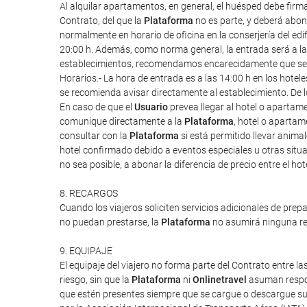
Al alquilar apartamentos, en general, el huésped debe firm
Contrato, del que la
Plataforma
no es parte, y deberá abona
normalmente en horario de oficina en la conserjería del edif
20:00 h. Además, como norma general, la entrada será a las 1
establecimientos, recomendamos encarecidamente que se re
Horarios.- La hora de entrada es a las 14:00 h en los hote
se recomienda avisar directamente al establecimiento. De l
En caso de que el
Usuario
prevea llegar al hotel o apartam
comunique directamente a la
Plataforma
, hotel o apartam
consultar con la
Plataforma
si está permitido llevar anim
hotel confirmado debido a eventos especiales u otras situac
no sea posible, a abonar la diferencia de precio entre el ho
8. RECARGOS
Cuando los viajeros soliciten servicios adicionales de prep
no puedan prestarse, la
Plataforma
no asumirá ninguna res
9. EQUIPAJE
El equipaje del viajero no forma parte del Contrato entre las
riesgo, sin que la
Plataforma
ni
Onlinetravel
asuman respon
que estén presentes siempre que se cargue o descargue su 