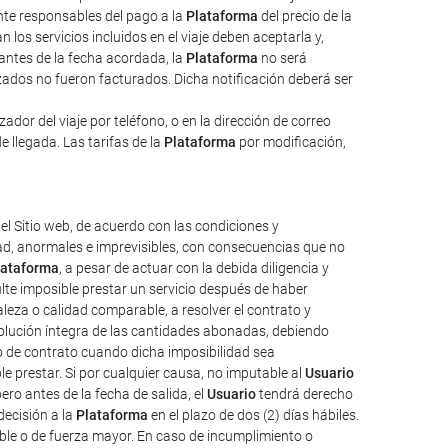
ente responsables del pago a la
Plataforma
del precio de la
 los servicios incluidos en el viaje deben aceptarla y,
 antes de la fecha acordada, la
Plataforma
no será
izados no fueron facturados. Dicha notificación deberá ser
dor del viaje por teléfono, o en la dirección de correo
e llegada. Las tarifas de la
Plataforma
por modificación,
el Sitio web, de acuerdo con las condiciones y
tad, anormales e imprevisibles, con consecuencias que no
lataforma
, a pesar de actuar con la debida diligencia y
ulte imposible prestar un servicio después de haber
aleza o calidad comparable, a resolver el contrato y
evolución íntegra de las cantidades abonadas, debiendo
o de contrato cuando dicha imposibilidad sea
e prestar. Si por cualquier causa, no imputable al
Usuario
ro antes de la fecha de salida, el
Usuario
tendrá derecho
decisión a la
Plataforma
en el plazo de dos (2) días hábiles.
ble o de fuerza mayor. En caso de incumplimiento o