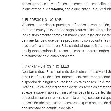
Todos los servicios y artículos suplementarios especifica
la que ofrece la
Plataforma
, por lo que, ante cualquier duda
6. EL PRECIO NO INCLUYE:
Visados, tasas de aeropuerto, certificados de vacunación, «
aparcamiento y televisión de pago, y otros artículos similar
indica simplemente como «estimado», según las circunstanci
del viaje. En los cruceros, las propinas no son voluntarias 
proporción a su duración. Esta cantidad, que se fija antes d
En algunos destinos, las tasas aplicables a determinados a
directamente en el establecimiento.
7. APARTAMENTOS Y HOTELES
Apartamentos.- En el momento de efectuar la reserva, el
Us
omitir el número de niños, independientemente de su edad.
dispondrá de ningún recurso legal en tales casos. En el mome
Hoteles.- La calidad y el contenido de los servicios presta
sujetos a supervisión administrativa. Dada la actual legisl
equipadas con una tercera o cuarta cama), se asumirá que
suposición tácita parte de la certeza de que la ocupación 
documentación definitiva del viaje.