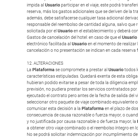
impida al
Usuario
participar en el viaje, este podrá transf
reserva, más los gastos adicionales que se deriven de la tra
además, debe satisfacerse cualquier tasa adicional derivad
responsable del reembolso de cantidad alguna, salvo que rec
solicitada por el
Usuario
en el establecimiento y deberá cont
Gastos de cancelación del hotel: en caso de que el
Usuario
electrónico facilitada al
Usuario
en el momento de realizar l
cancelación o no presentación se indican en cada reserva 
12. ALTERACIONES
La
Plataforma
se compromete a prestar al
Usuario
todos l
características estipuladas. Quedará exenta de esta obliga
hubieran podido evitarse a pesar de toda la diligencia em
previsión, no pudiera prestar los servicios contratados po
ejecutado el contrato pero antes de la fecha de salida del vi
seleccionar otro paquete de viaje combinado equivalente o 
comunicar esta decisión a la
Plataforma
en el plazo de do
consecuencia de causa razonable o fuerza mayor, o cuand
y no justificada por causa razonable o de fuerza mayor, la
a obtener otro viaje combinado o el reembolso íntegro en l
No se podrá solicitar indemnización por incumplimiento d