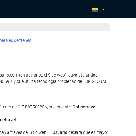
nerales de trenes
rio.com (en adelante, el Sitio web), cuya titularidad
3434359J, y que utiliza tecnología propiedad de TOR GLOBAL
 número de CIF B87500856, en adelante,
Onlinetravel
.
inetravel
.
en a través del Sitio web. El
Usuario
declara que es mayor