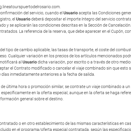
ng.lineatourspuertodelrosario.com.
onfirmación del servicio, cuando el
Usuario
acepta las Condiciones gener
gistro, el
Usuario
deberá depositar el importe íntegro del servicio contra
do y se aplicarán las condiciones descritas en la Sección de Cancelación
contratados. La referencia de la reserva, que debe aparecer en el Cupón, co
del tipo de cambio aplicable, las tasas de transporte, el coste del combus
o. Cualquier variación en los precios de los artículos mencionados podrá 
 notificará al
Usuario
dicha variación, por escrito o a través de otro med
eptar el Contrato modificado o cancelar el viaje combinado sin que esto 
e días inmediatamente anteriores a la fecha de salida.
e última hora o promoción similar, se contrate un viaje combinado a un pr
n específicamente en la oferta especial, aunque en la oferta se haga refe
nformación general sobre el destino.
ontratado o en otro establecimiento de las mismas características en cas
incluido en el programa/oferta especial contratada, según las especificac