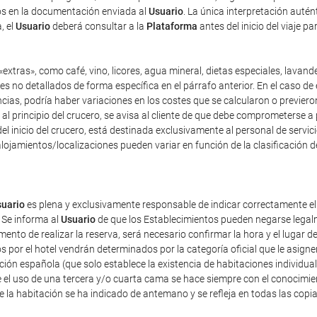
dos en la documentación enviada al
Usuario
. La única interpretación auté
, el
Usuario
deberá consultar a la
Plataforma
antes del inicio del viaje p
extras», como café, vino, licores, agua mineral, dietas especiales, lavand
es no detallados de forma específica en el párrafo anterior. En el caso de 
as, podría haber variaciones en los costes que se calcularon o previeron 
y, al principio del crucero, se avisa al cliente de que debe comprometerse 
el inicio del crucero, está destinada exclusivamente al personal de servici
lojamientos/localizaciones pueden variar en función de la clasificación d
uario
es plena y exclusivamente responsable de indicar correctamente e
 Se informa al
Usuario
de que los Establecimientos pueden negarse legalm
nto de realizar la reserva, será necesario confirmar la hora y el lugar de
dos por el hotel vendrán determinados por la categoría oficial que le asig
ación española (que solo establece la existencia de habitaciones individua
 el uso de una tercera y/o cuarta cama se hace siempre con el conocimie
de la habitación se ha indicado de antemano y se refleja en todas las copi