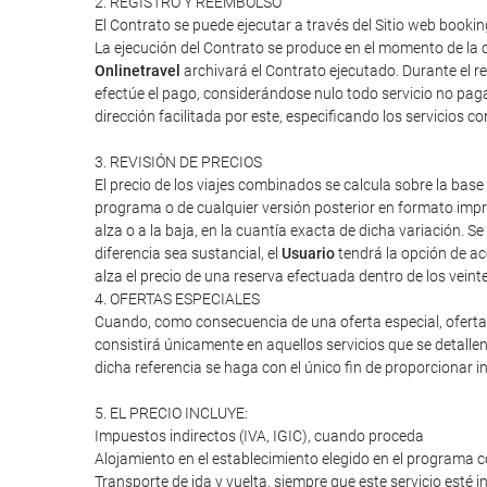
2. REGISTRO Y REEMBOLSO
El Contrato se puede ejecutar a través del Sitio web booki
La ejecución del Contrato se produce en el momento de la c
Onlinetravel
archivará el Contrato ejecutado. Durante el re
efectúe el pago, considerándose nulo todo servicio no paga
dirección facilitada por este, especificando los servicios 
3. REVISIÓN DE PRECIOS
El precio de los viajes combinados se calcula sobre la base 
programa o de cualquier versión posterior en formato impres
alza o a la baja, en la cuantía exacta de dicha variación. Se
diferencia sea sustancial, el
Usuario
tendrá la opción de ac
alza el precio de una reserva efectuada dentro de los veint
4. OFERTAS ESPECIALES
Cuando, como consecuencia de una oferta especial, oferta d
consistirá únicamente en aquellos servicios que se detalle
dicha referencia se haga con el único fin de proporcionar i
5. EL PRECIO INCLUYE:
Impuestos indirectos (IVA, IGIC), cuando proceda
Alojamiento en el establecimiento elegido en el programa c
Transporte de ida y vuelta, siempre que este servicio esté 