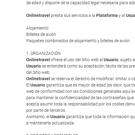
de edad y dispone de la capacidad legal necesaria para adqui
Onlinetravel
presta sus servicios a la
Plataforma
y al
Usua
Alojamiento
Billetes de avión
Paquetes combinados de alojamiento y billetes de avión
1. ORGANIZACIÓN
Onlinetravel
ofrece el uso del Sitio web al
Usuario
, sujeto 
Usuario
se entenderá como su aceptación tácita de las pres
del Sitio web.
Onlinetravel
se reserva el derecho de modificar, limitar o 
El
Usuario
garantiza que es mayor de edad (es decir, que tie
web de conformidad con las Condiciones generales aquí ex
para mantener la confidencialidad de las contraseñas que
acepta asumir toda la responsabilidad por los costes deriv
por parte de terceros.
Asimismo, el
Usuario
garantiza que toda la información que
a mantenerla actualizada.