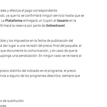
ales y efectúa el pago correspondiente.
tado, ya que no se confirmará ningún servicio hasta que se
. La
Plataforma
entregará un Cupón al
Usuario
en la
nfirmará la reserva por parte de
Onlinetravel
.
tible y los impuestos en la fecha de publicación del
dar lugar a una revisión del precio final del paquete, al
io que documente la comunicación, y en caso de que la
suponga una penalización. En ningún caso se revisará al
ecio distinto del indicado en el programa, el precio
rencia a alguno de los programas descritos, siempre que
o de sustitución.
iones