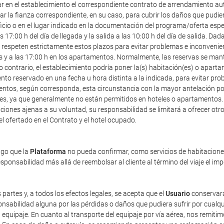
ar en el establecimiento el correspondiente contrato de arrendamiento au
r la fianza correspondiente, en su caso, para cubrir los daños que pudier
icio o en el lugar indicado en la documentación del programa/oferta especia
7:00 h del día de llegada y la salida a las 10:00 h del día de salida. Dad
speten estrictamente estos plazos para evitar problemas e inconveniente
les y a las 17:00 h en los apartamentos. Normalmente, las reservas se mant
o contrario, el establecimiento podría poner la(s) habitación(es) o apart
ento reservado en una fecha u hora distinta a la indicada, para evitar pr
entos, según corresponda, esta circunstancia con la mayor antelación posi
ales, ya que generalmente no están permitidos en hoteles o apartamentos.
iones ajenas a su voluntad, su responsabilidad se limitará a ofrecer otro 
tel ofertado en el Contrato y el hotel ocupado.
ago que la
Plataforma
no pueda confirmar, como servicios de habitaciones 
ponsabilidad más allá de reembolsar al cliente al término del viaje el im
 partes y, a todos los efectos legales, se acepta que el
Usuario
conservará
sabilidad alguna por las pérdidas o daños que pudiera sufrir por cualqu
equipaje. En cuanto al transporte del equipaje por vía aérea, nos remiti