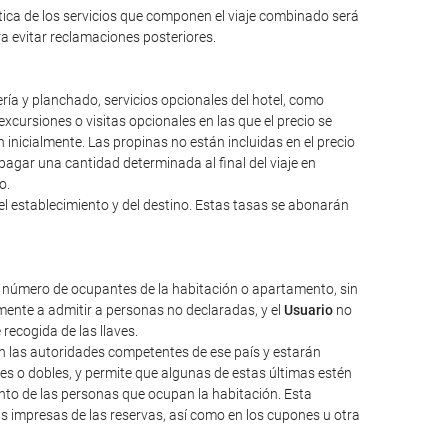
ntica de los servicios que componen el viaje combinado será
ara evitar reclamaciones posteriores.
ería y planchado, servicios opcionales del hotel, como
excursiones o visitas opcionales en las que el precio se
inicialmente. Las propinas no están incluidas en el precio
a pagar una cantidad determinada al final del viaje en
o.
el establecimiento y del destino. Estas tasas se abonarán
l número de ocupantes de la habitación o apartamento, sin
ente a admitir a personas no declaradas, y el
Usuario
no
 recogida de las llaves.
nen las autoridades competentes de ese país y estarán
les o dobles, y permite que algunas de estas últimas estén
nto de las personas que ocupan la habitación. Esta
as impresas de las reservas, así como en los cupones u otra