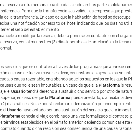
erir la reserva a otra persona cualificada, siendo ambas partes solidariam
nsferencia. Para que la transferencia sea válida, las empresas que prestan
a de la transferencia. En caso de que la habitación de hotel se desocupe
iba una notificación por escrito del hotel indicando que los días no util
ener el sello del establecimiento.
cancele o modifique la reserva, deberá ponerse en contacto con el organiza
a reserva, con al menos tres (3) días laborables de antelación a la fecha d
formal.
os servicios que se contraten a través de los programas que aparecen en 
ción en caso de fuerza mayor, es decir, circunstancias ajenas a su volun
pleada, o causa razonable, englobando aquellos supuestos en los que la
P
r causas que no le sean imputables. En caso de que a la
Plataforma
le res
aje, el
Usuario
tendrá derecho a sustituir dicho servicio por otro de natur
superior, en caso de que la
Plataforma
pueda prestarlo, o a recibir la d
s (2) días hábiles. No se podrá reclamar indemnización por incumplimient
o el
Usuario
haya optado por una sustitución del servicio que era imposibl
Plataforma
cancela el viaje combinado una vez formalizado el contrato, pe
os términos establecidos en el párrafo anterior, debiendo comunicar esta 
e contrato cuando dicha rescisión sea consecuencia de una causa razona