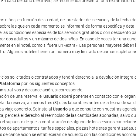
). En caso de daño o extravío, se recomienda presentar una reclamación 
s niños, en función de su edad, del prestador del servicio y de la fecha d
y sobre las que en cada momento se informará de forma específica y detal
re las condiciones especiales de los servicios gratuitos o con descuento 
r dos adultos y un máximo de dos niños. En caso de necesitar una cuna, i
mente en el hotel, como si fuera un «extra». Las personas mayores deben 
tro. Algunos hoteles tienen un número muy limitado de camas supletorias,
vicios solicitados o contratados y tendrá derecho a la devolución íntegra 
Plataforma
por los siguientes conceptos:
ministrativos y de cancelación, si corresponde.
ción de una reserva, el
Usuario
deberá ponerse en contacto con el organiza
r la reserva, al menos tres (3) días laborables antes de la fecha de sali
a viaje concreto. Se insta al
Usuario
a que consulte con nuestras agencias
sta, perderá el derecho al reembolso de las cantidades abonadas, salvo 
n el supuesto de que la contratación de alguno de los servicios cancelad
tos de apartamentos, tarifas especiales, plazas hoteleras garantizadas
tos de cancelación se establecerán de acuerdo con las condiciones acorda