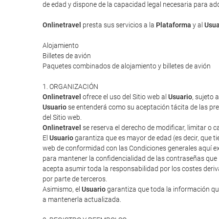
de edad y dispone de la capacidad legal necesaria para adqui
Onlinetravel
presta sus servicios a la
Plataforma
y al
Usua
Alojamiento
Billetes de avión
Paquetes combinados de alojamiento y billetes de avión
1. ORGANIZACIÓN
Onlinetravel
ofrece el uso del Sitio web al
Usuario
, sujeto 
Usuario
se entenderá como su aceptación tácita de las pres
del Sitio web.
Onlinetravel
se reserva el derecho de modificar, limitar o 
El
Usuario
garantiza que es mayor de edad (es decir, que tie
web de conformidad con las Condiciones generales aquí ex
para mantener la confidencialidad de las contraseñas que
acepta asumir toda la responsabilidad por los costes deriv
por parte de terceros.
Asimismo, el
Usuario
garantiza que toda la información que
a mantenerla actualizada.