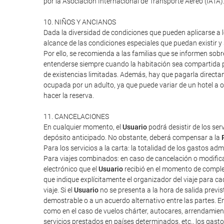
por la Asociación Internacional de Transporte Aéreo (IATA
10. NIÑOS Y ANCIANOS
Dada la diversidad de condiciones que pueden aplicarse a lo
alcance de las condiciones especiales que puedan existir 
Por ello, se recomienda a las familias que se informen sob
entenderse siempre cuando la habitación sea compartida po
de existencias limitadas. Además, hay que pagarla directa
ocupada por un adulto, ya que puede variar de un hotel a o
hacer la reserva.
11. CANCELACIONES
En cualquier momento, el
Usuario
podrá desistir de los ser
depósito anticipado. No obstante, deberá compensar a la
Para los servicios a la carta: la totalidad de los gastos ad
Para viajes combinados: en caso de cancelación o modifica
electrónico que el
Usuario
recibió en el momento de completa
que indique explícitamente el organizador del viaje para cad
viaje. Si el
Usuario
no se presenta a la hora de salida previ
demostrable o a un acuerdo alternativo entre las partes. E
como en el caso de vuelos chárter, autocares, arrendamien
servicios prestados en países determinados, etc., los gas