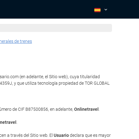
nerales de trenes
rio.com (en adelante, el Sitio web), cuya titularidad
3434359J, y que utiliza tecnología propiedad de TOR GLOBAL
 número de CIF B87500856, en adelante,
Onlinetravel
.
inetravel
.
en a través del Sitio web. El
Usuario
declara que es mayor