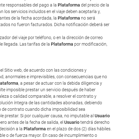
ente responsables del pago a la
Plataforma
del precio de la
 los servicios incluidos en el viaje deben aceptarla y,
 antes de la fecha acordada, la
Plataforma
no será
izados no fueron facturados. Dicha notificación deberá ser
dor del viaje por teléfono, o en la dirección de correo
e llegada. Las tarifas de la
Plataforma
por modificación,
el Sitio web, de acuerdo con las condiciones y
tad, anormales e imprevisibles, con consecuencias que no
lataforma
, a pesar de actuar con la debida diligencia y
ulte imposible prestar un servicio después de haber
aleza o calidad comparable, a resolver el contrato y
evolución íntegra de las cantidades abonadas, debiendo
o de contrato cuando dicha imposibilidad sea
e prestar. Si por cualquier causa, no imputable al
Usuario
ro antes de la fecha de salida, el
Usuario
tendrá derecho
decisión a la
Plataforma
en el plazo de dos (2) días hábiles.
ble o de fuerza mayor. En caso de incumplimiento o