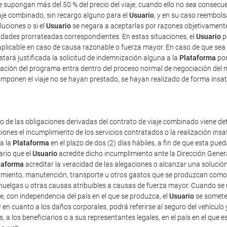
ue supongan más del 50 % del precio del viaje, cuando ello no sea consec
iaje combinado, sin recargo alguno para el
Usuario
, y en su caso reembolsa
luciones o si el
Usuario
se negara a aceptarlas por razones objetivamente 
tidades prorrateadas correspondientes. En estas situaciones, el
Usuario
p
plicable en caso de causa razonable o fuerza mayor. En caso de que sea 
estará justificada la solicitud de indemnización alguna a la
Plataforma
por
ficación del programa entra dentro del proceso normal de negociación del 
mponen el viaje no se hayan prestado, se hayan realizado de forma insat
o de las obligaciones derivadas del contrato de viaje combinado viene det
iones el incumplimiento de los servicios contratados o la realización ins
 a la
Plataforma
en el plazo de dos (2) días hábiles, a fin de que esta p
ario que el
Usuario
acredite dicho incumplimiento ante la Dirección Gener
taforma
acreditar la veracidad de las alegaciones o alcanzar una solución
amiento, manutención, transporte u otros gastos que se produzcan como 
uelgas u otras causas atribuibles a causas de fuerza mayor. Cuando se re
e, con independencia del país en el que se produzca, el
Usuario
se someter
 y en cuanto a los daños corporales, podrá referirse al seguro del vehículo 
s, a los beneficiarios o a sus representantes legales, en el país en el que