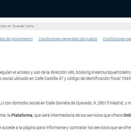
clica en "Guardar como..."
les de Alojamiento
Condiciones generales de vuelos
Condiciones ge
gulan el acceso y uso de la dirección URL booking.lineatourspuertodelrosa
o social ubicado en Calle Castilla 47 y código de identificación fiscal Y
con domicilio social en Calle Glorieta de Quevedo, 9, 28015 Madrid, y
nte, la
Plataforma
, que será intermediaria de los servicios que ofrece
Onl
e accede a la página para informarse y contratar los servicios que se ofrec