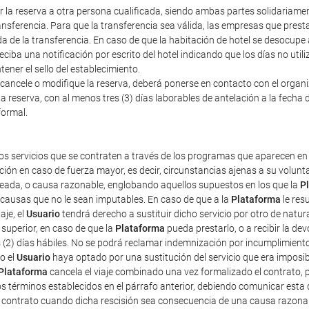
erir la reserva a otra persona cualificada, siendo ambas partes solidariam
nsferencia. Para que la transferencia sea válida, las empresas que prestan
a de la transferencia. En caso de que la habitación de hotel se desocupe
iba una notificación por escrito del hotel indicando que los días no util
ener el sello del establecimiento.
cancele o modifique la reserva, deberá ponerse en contacto con el organiza
a reserva, con al menos tres (3) días laborables de antelación a la fecha d
formal.
os servicios que se contraten a través de los programas que aparecen en 
ción en caso de fuerza mayor, es decir, circunstancias ajenas a su volun
pleada, o causa razonable, englobando aquellos supuestos en los que la
P
r causas que no le sean imputables. En caso de que a la
Plataforma
le res
aje, el
Usuario
tendrá derecho a sustituir dicho servicio por otro de natur
superior, en caso de que la
Plataforma
pueda prestarlo, o a recibir la d
s (2) días hábiles. No se podrá reclamar indemnización por incumplimient
o el
Usuario
haya optado por una sustitución del servicio que era imposibl
Plataforma
cancela el viaje combinado una vez formalizado el contrato, pe
os términos establecidos en el párrafo anterior, debiendo comunicar esta 
e contrato cuando dicha rescisión sea consecuencia de una causa razona