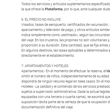
Todos los servicios y artículos suplementarios especifica
la que ofrece la
Plataforma
, por lo que, ante cualquier duda
6. EL PRECIO NO INCLUYE:
Visados, tasas de aeropuerto, certificados de vacunación, «
aparcamiento y televisión de pago, y otros artículos similar
indica simplemente como «estimado», según las circunstanci
del viaje. En los cruceros, las propinas no son voluntarias 
proporción a su duración. Esta cantidad, que se fija antes d
En algunos destinos, las tasas aplicables a determinados a
directamente en el establecimiento.
7. APARTAMENTOS Y HOTELES
Apartamentos.- En el momento de efectuar la reserva, el
Us
omitir el número de niños, independientemente de su edad.
dispondrá de ningún recurso legal en tales casos. En el mome
Hoteles.- La calidad y el contenido de los servicios presta
sujetos a supervisión administrativa. Dada la actual legisl
equipadas con una tercera o cuarta cama), se asumirá que
suposición tácita parte de la certeza de que la ocupación 
documentación definitiva del viaje.