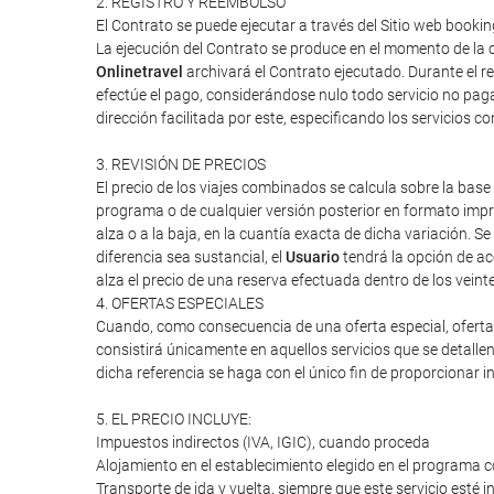
2. REGISTRO Y REEMBOLSO
El Contrato se puede ejecutar a través del Sitio web booki
La ejecución del Contrato se produce en el momento de la c
Onlinetravel
archivará el Contrato ejecutado. Durante el re
efectúe el pago, considerándose nulo todo servicio no paga
dirección facilitada por este, especificando los servicios 
3. REVISIÓN DE PRECIOS
El precio de los viajes combinados se calcula sobre la base 
programa o de cualquier versión posterior en formato impres
alza o a la baja, en la cuantía exacta de dicha variación. Se
diferencia sea sustancial, el
Usuario
tendrá la opción de ac
alza el precio de una reserva efectuada dentro de los veint
4. OFERTAS ESPECIALES
Cuando, como consecuencia de una oferta especial, oferta d
consistirá únicamente en aquellos servicios que se detalle
dicha referencia se haga con el único fin de proporcionar i
5. EL PRECIO INCLUYE:
Impuestos indirectos (IVA, IGIC), cuando proceda
Alojamiento en el establecimiento elegido en el programa c
Transporte de ida y vuelta, siempre que este servicio esté 