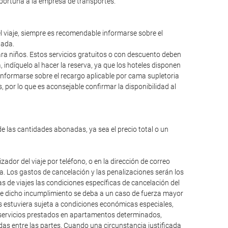
oportuna a la empresa de transportes.
el viaje, siempre es recomendable informarse sobre el
lada.
para niños. Estos servicios gratuitos o con descuento deben
ndíquelo al hacer la reserva, ya que los hoteles disponen
informarse sobre el recargo aplicable por cama supletoria
 por lo que es aconsejable confirmar la disponibilidad al
de las cantidades abonadas, ya sea el precio total o un
dor del viaje por teléfono, o en la dirección de correo
da. Los gastos de cancelación y las penalizaciones serán los
 de viajes las condiciones específicas de cancelación del
que dicho incumplimiento se deba a un caso de fuerza mayor
os estuviera sujeta a condiciones económicas especiales,
, servicios prestados en apartamentos determinados,
das entre las partes. Cuando una circunstancia justificada