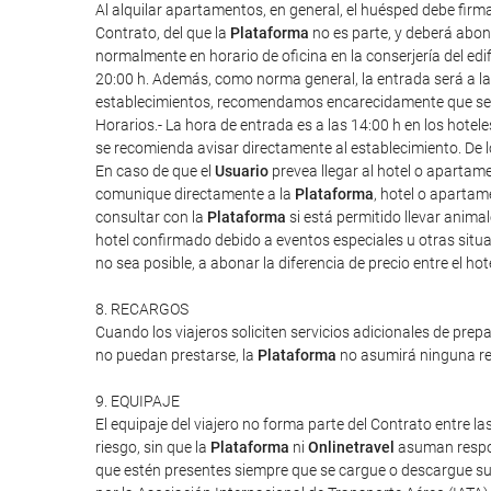
Al alquilar apartamentos, en general, el huésped debe firm
Contrato, del que la
Plataforma
no es parte, y deberá abona
normalmente en horario de oficina en la conserjería del edif
20:00 h. Además, como norma general, la entrada será a las 1
establecimientos, recomendamos encarecidamente que se re
Horarios.- La hora de entrada es a las 14:00 h en los hote
se recomienda avisar directamente al establecimiento. De l
En caso de que el
Usuario
prevea llegar al hotel o apartam
comunique directamente a la
Plataforma
, hotel o apartam
consultar con la
Plataforma
si está permitido llevar anim
hotel confirmado debido a eventos especiales u otras situac
no sea posible, a abonar la diferencia de precio entre el ho
8. RECARGOS
Cuando los viajeros soliciten servicios adicionales de prep
no puedan prestarse, la
Plataforma
no asumirá ninguna res
9. EQUIPAJE
El equipaje del viajero no forma parte del Contrato entre las
riesgo, sin que la
Plataforma
ni
Onlinetravel
asuman respon
que estén presentes siempre que se cargue o descargue su 