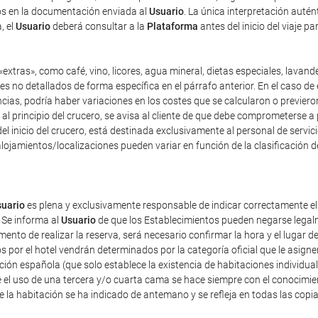
dos en la documentación enviada al
Usuario
. La única interpretación auté
, el
Usuario
deberá consultar a la
Plataforma
antes del inicio del viaje p
extras», como café, vino, licores, agua mineral, dietas especiales, lavand
es no detallados de forma específica en el párrafo anterior. En el caso de 
as, podría haber variaciones en los costes que se calcularon o previeron 
y, al principio del crucero, se avisa al cliente de que debe comprometerse 
el inicio del crucero, está destinada exclusivamente al personal de servici
lojamientos/localizaciones pueden variar en función de la clasificación d
uario
es plena y exclusivamente responsable de indicar correctamente e
 Se informa al
Usuario
de que los Establecimientos pueden negarse legalm
nto de realizar la reserva, será necesario confirmar la hora y el lugar de
dos por el hotel vendrán determinados por la categoría oficial que le asig
ación española (que solo establece la existencia de habitaciones individua
 el uso de una tercera y/o cuarta cama se hace siempre con el conocimie
de la habitación se ha indicado de antemano y se refleja en todas las copi