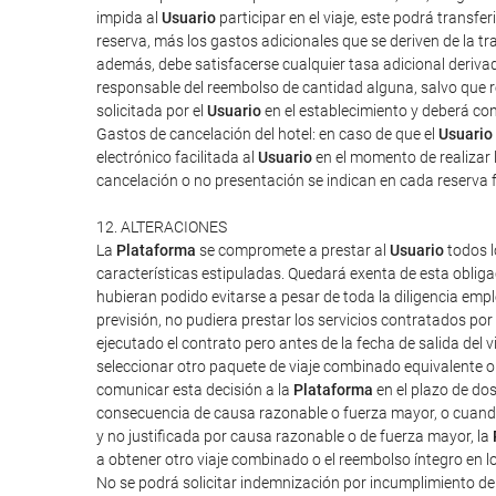
impida al
Usuario
participar en el viaje, este podrá transf
reserva, más los gastos adicionales que se deriven de la tra
además, debe satisfacerse cualquier tasa adicional derivad
responsable del reembolso de cantidad alguna, salvo que rec
solicitada por el
Usuario
en el establecimiento y deberá cont
Gastos de cancelación del hotel: en caso de que el
Usuario
electrónico facilitada al
Usuario
en el momento de realizar l
cancelación o no presentación se indican en cada reserva 
12. ALTERACIONES
La
Plataforma
se compromete a prestar al
Usuario
todos l
características estipuladas. Quedará exenta de esta obliga
hubieran podido evitarse a pesar de toda la diligencia em
previsión, no pudiera prestar los servicios contratados po
ejecutado el contrato pero antes de la fecha de salida del vi
seleccionar otro paquete de viaje combinado equivalente o 
comunicar esta decisión a la
Plataforma
en el plazo de do
consecuencia de causa razonable o fuerza mayor, o cuand
y no justificada por causa razonable o de fuerza mayor, la
a obtener otro viaje combinado o el reembolso íntegro en l
No se podrá solicitar indemnización por incumplimiento d