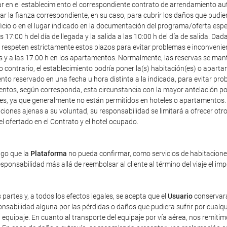
ar en el establecimiento el correspondiente contrato de arrendamiento au
r la fianza correspondiente, en su caso, para cubrir los daños que pudier
icio o en el lugar indicado en la documentación del programa/oferta especia
7:00 h del día de llegada y la salida a las 10:00 h del día de salida. Dad
speten estrictamente estos plazos para evitar problemas e inconveniente
les y a las 17:00 h en los apartamentos. Normalmente, las reservas se mant
o contrario, el establecimiento podría poner la(s) habitación(es) o apart
ento reservado en una fecha u hora distinta a la indicada, para evitar pr
entos, según corresponda, esta circunstancia con la mayor antelación posi
ales, ya que generalmente no están permitidos en hoteles o apartamentos.
iones ajenas a su voluntad, su responsabilidad se limitará a ofrecer otro 
tel ofertado en el Contrato y el hotel ocupado.
ago que la
Plataforma
no pueda confirmar, como servicios de habitaciones 
ponsabilidad más allá de reembolsar al cliente al término del viaje el im
 partes y, a todos los efectos legales, se acepta que el
Usuario
conservará
sabilidad alguna por las pérdidas o daños que pudiera sufrir por cualqu
equipaje. En cuanto al transporte del equipaje por vía aérea, nos remiti