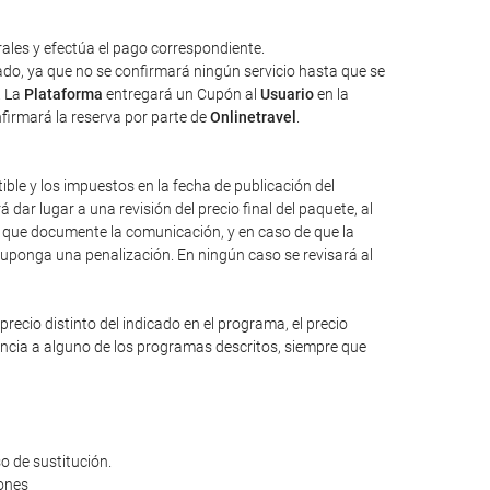
ales y efectúa el pago correspondiente.
tado, ya que no se confirmará ningún servicio hasta que se
. La
Plataforma
entregará un Cupón al
Usuario
en la
nfirmará la reserva por parte de
Onlinetravel
.
tible y los impuestos en la fecha de publicación del
dar lugar a una revisión del precio final del paquete, al
io que documente la comunicación, y en caso de que la
suponga una penalización. En ningún caso se revisará al
ecio distinto del indicado en el programa, el precio
rencia a alguno de los programas descritos, siempre que
o de sustitución.
iones