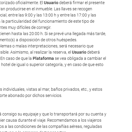
torizado oficialmente. El
Usuario
deberá firmar el presente
an producirse en el inmueble. Las llaves se recogen
l, entre las 9:00 y las 13:00 h y entre las 17:00 y las
a la particularidad del funcionamiento de este tipo de
s muy difíciles de corregir.
ienen hasta las 20:00 h. Si se prevé una llegada más tarde,
amento(s) a disposición de otros huéspedes.
oblemas o malas interpretaciones, será necesario que
ble. Asimismo, al realizar la reserva, el
Usuario
deberá
 En caso de que la
Plataforma
se vea obligada a cambiar el
hotel de igual o superior categoría, y en caso de que esto
individuales, vistas al mar, baños privados, etc., y estos
porte abonado por dichos servicios.
 consigo su equipaje y que lo transportará por su cuenta y
ier causa durante el viaje. Recomendamos a los viajeros
mos a las condiciones de las compañías aéreas, reguladas