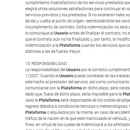
cumplimiento insatisfactorio de los servicios prestados q
elegirá otras soluciones satisfactorias para continuar el v
servicios previstos y los prestados. Si no existieran tales so
de ida y vuelta al punto de origen, reembolsándole las can
incumplimiento de contrato. Dicha indemnización no será a
lo comunique al
Usuario
antes de finalizar el contrato, no 
que el contrato aún no ha finalizado y, por tanto, la modi
indemnización a la
Plataforma
cuando los servicios que co
distintas a las de fuerza mayor.
13. RESPONSABILIDAD
La responsabilidad del
Usuario
por el correcto cumplimient
1/2007. Cuando el
Usuario
pueda constatar en las instalac
este hecho al prestador del servicio, así como comunicarlo
comunicarse con la
Plataforma
en dicho plazo, será neces
dado que, fuera de dicho plazo, sería imposible para la
Pla
caso la
Plataforma
será responsable de los costes de aloj
regreso debidos a condiciones técnicas o meteorológicas, h
Plataforma
o alquilados por la misma, en caso de accident
tráfico de la nación en la que esté matriculado el vehículo,
fines, en virtud de los cuales se indemnizará a los afectado