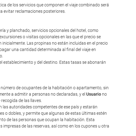
ntica de los servicios que componen el viaje combinado será
ara evitar reclamaciones posteriores.
ería y planchado, servicios opcionales del hotel, como
excursiones o visitas opcionales en las que el precio se
inicialmente. Las propinas no están incluidas en el precio
a pagar una cantidad determinada al final del viaje en
o.
el establecimiento y del destino. Estas tasas se abonarán
l número de ocupantes de la habitación o apartamento, sin
ente a admitir a personas no declaradas, y el
Usuario
no
 recogida de las llaves.
nen las autoridades competentes de ese país y estarán
les o dobles, y permite que algunas de estas últimas estén
nto de las personas que ocupan la habitación. Esta
as impresas de las reservas, así como en los cupones u otra