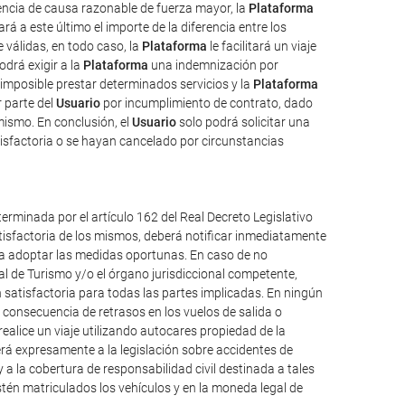
uencia de causa razonable de fuerza mayor, la
Plataforma
rá a este último el importe de la diferencia entre los
válidas, en todo caso, la
Plataforma
le facilitará un viaje
odrá exigir a la
Plataforma
una indemnización por
imposible prestar determinados servicios y la
Plataforma
 parte del
Usuario
por incumplimiento de contrato, dado
mismo. En conclusión, el
Usuario
solo podrá solicitar una
isfactoria o se hayan cancelado por circunstancias
erminada por el artículo 162 del Real Decreto Legislativo
atisfactoria de los mismos, deberá notificar inmediatamente
ueda adoptar las medidas oportunas. En caso de no
al de Turismo y/o el órgano jurisdiccional competente,
 satisfactoria para todas las partes implicadas. En ningún
consecuencia de retrasos en los vuelos de salida o
alice un viaje utilizando autocares propiedad de la
á expresamente a la legislación sobre accidentes de
y a la cobertura de responsabilidad civil destinada a tales
 estén matriculados los vehículos y en la moneda legal de