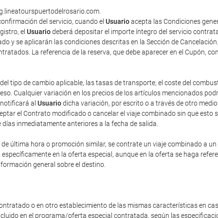
ng.lineatourspuertodelrosario.com.
onfirmación del servicio, cuando el
Usuario
acepta las Condiciones gener
gistro, el
Usuario
deberá depositar el importe íntegro del servicio contra
do y se aplicarán las condiciones descritas en la Sección de Cancelación
contratados. La referencia de la reserva, que debe aparecer en el Cupón, co
del tipo de cambio aplicable, las tasas de transporte, el coste del combus
o. Cualquier variación en los precios de los artículos mencionados podrá 
 notificará al
Usuario
dicha variación, por escrito o a través de otro med
eptar el Contrato modificado o cancelar el viaje combinado sin que esto 
e días inmediatamente anteriores a la fecha de salida.
e última hora o promoción similar, se contrate un viaje combinado a un pr
n específicamente en la oferta especial, aunque en la oferta se haga refe
nformación general sobre el destino.
ontratado o en otro establecimiento de las mismas características en cas
incluido en el programa/oferta especial contratada, según las especificac